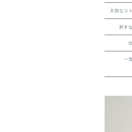
大切なコ
好き
一