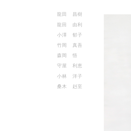
龍田 昌樹
龍田 由利
小澤 郁子
竹岡 真吾
森岡 悟
守屋 利恵
小林 洋子
桑木 赳至